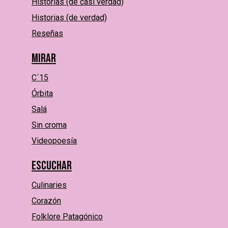
Historias (de casi verdad)
Historias (de verdad)
Reseñas
Mirar
C´15
Órbita
Salá
Sin croma
Videopoesía
Escuchar
Culinaries
Corazón
Folklore Patagónico