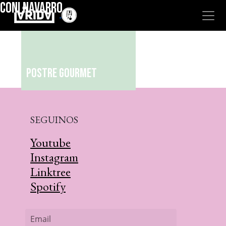
CONI NAVARRO
"
"
Postre gourmet
SEGUINOS
Youtube
Instagram
Linktree
Spotify
Email