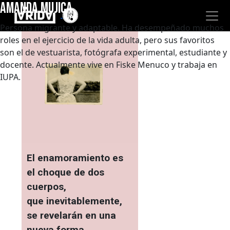
AMANDA MUJICA
"
"
Persona migrante y adaptable. Ha desempeñado muchos
roles en el ejercicio de la vida adulta, pero sus favoritos
son el de vestuarista, fotógrafa experimental, estudiante y
docente. Actualmente vive en Fiske Menuco y trabaja en
IUPA.
El enamoramiento es
el choque de dos
cuerpos,
que inevitablemente,
se revelarán en una
nueva forma.