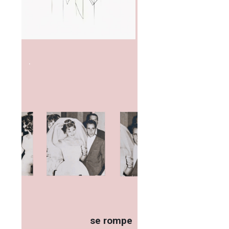
.
se rompe