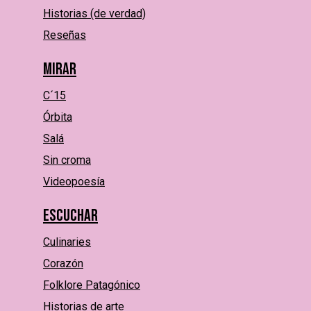
Historias (de verdad)
Reseñas
Mirar
C´15
Órbita
Salá
Sin croma
Videopoesía
Escuchar
Culinaries
Corazón
Folklore Patagónico
Historias de arte