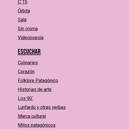
C´15
Órbita
Salá
Sin croma
Videopoesía
Escuchar
Culinaries
Corazón
Folklore Patagónico
Historias de arte
Los 90´
Lunfardo y otras yerbas
Marca cultural
Mitos patagónicos