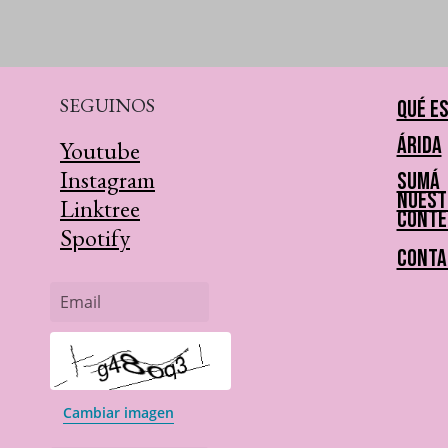
SEGUINOS
Qué e
Árida
Youtube
Instagram
Sumá
nuest
Linktree
conte
Spotify
Conta
Email
Cambiar imagen