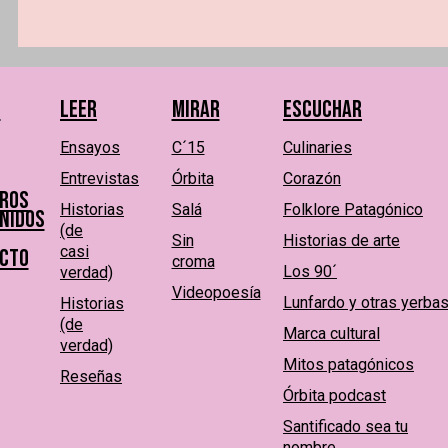
s
Leer
Mirar
Escuchar
Ensayos
C´15
Culinaries
Entrevistas
Órbita
Corazón
ros
Historias
Salá
Folklore Patagónico
nidos
(de
Sin
Historias de arte
casi
cto
croma
Los 90´
verdad)
Videopoesía
Lunfardo y otras yerba
Historias
(de
Marca cultural
verdad)
Mitos patagónicos
Reseñas
Órbita podcast
Santificado sea tu
nombre