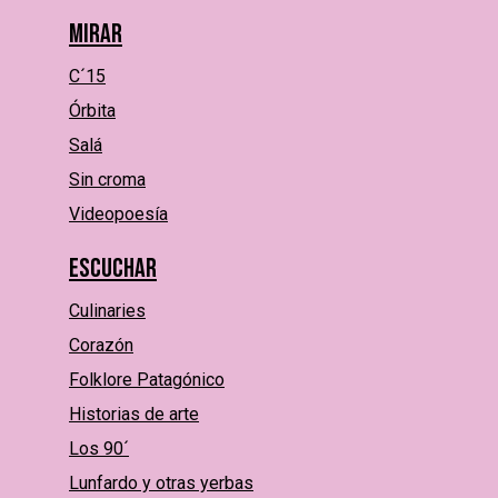
Mirar
C´15
Órbita
Salá
Sin croma
Videopoesía
Escuchar
Culinaries
Corazón
Folklore Patagónico
Historias de arte
Los 90´
Lunfardo y otras yerbas