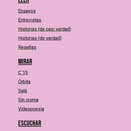
Ensayos
Entrevistas
Historias (de casi verdad)
Historias (de verdad)
Reseñas
Mirar
C´15
Órbita
Salá
Sin croma
Videopoesía
Escuchar