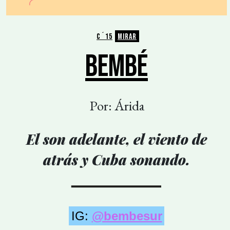
C´15
MIRAR
BEMBÉ
Por: Árida
El son adelante, el viento de
atrás y Cuba sonando.
IG:
@bembesur