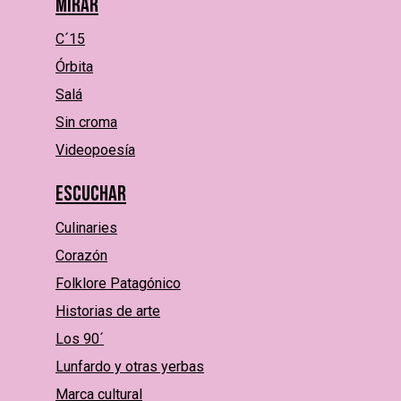
Mirar
C´15
Órbita
Salá
Sin croma
Videopoesía
Escuchar
Culinaries
Corazón
Folklore Patagónico
Historias de arte
Los 90´
Lunfardo y otras yerbas
Marca cultural