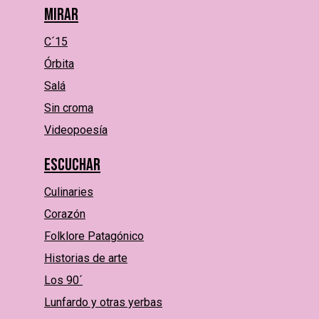
Mirar
C´15
Órbita
Salá
Sin croma
Videopoesía
Escuchar
Culinaries
Corazón
Folklore Patagónico
Historias de arte
Los 90´
Lunfardo y otras yerbas