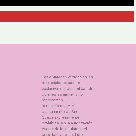
———————————————————
Las opiniones vertidas en las
publicaciones son de
exclusiva responsabilidad de
quienes las emiten y no
representan,
necesariamente, el
pensamiento de Árida.
Queda expresamente
s
prohibida, sin la autorización
escrita de los titulares del
copyright y del Instituto