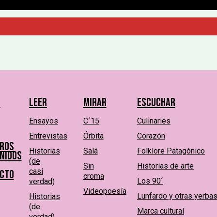
———————————————————
s
Leer
Mirar
Escuchar
Ensayos
C´15
Culinaries
Entrevistas
Órbita
Corazón
ros
Historias
Salá
Folklore Patagónico
nidos
(de
Sin
Historias de arte
casi
cto
croma
Los 90´
verdad)
Videopoesía
Lunfardo y otras yerba
Historias
(de
Marca cultural
verdad)