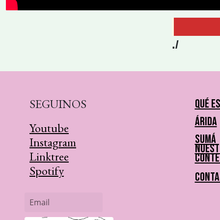
———
./
SEGUINOS
Qué e
Árida
Youtube
Sumá
Instagram
nuest
Linktree
conte
Spotify
Conta
Email