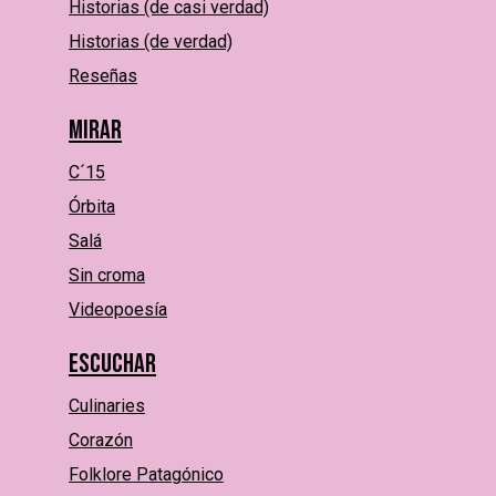
Historias (de casi verdad)
Historias (de verdad)
Reseñas
Mirar
C´15
Órbita
Salá
Sin croma
Videopoesía
Escuchar
Culinaries
Corazón
Folklore Patagónico