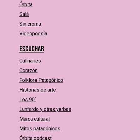
Órbita
Salá
Sin croma
Videopoesía
Escuchar
Culinaries
Corazón
Folklore Patagónico
Historias de arte
Los 90´
Lunfardo y otras yerbas
Marca cultural
Mitos patagónicos
Órbita podcast