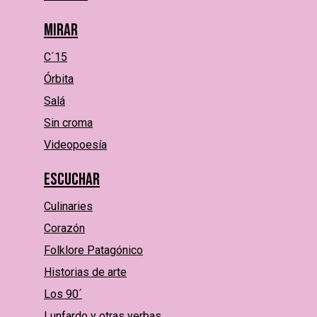
Mirar
C´15
Órbita
Salá
Sin croma
Videopoesía
Escuchar
Culinaries
Corazón
Folklore Patagónico
Historias de arte
Los 90´
Lunfardo y otras yerbas