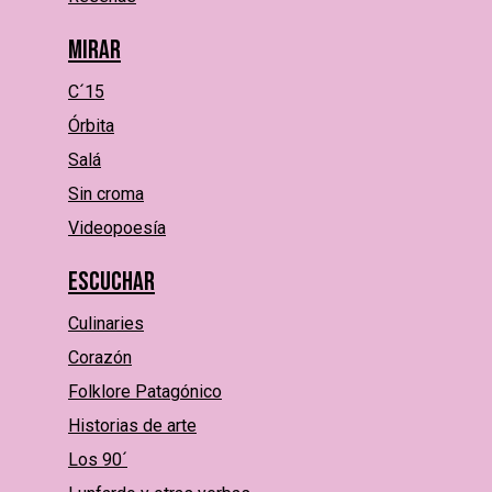
Mirar
C´15
Órbita
Salá
Sin croma
Videopoesía
Escuchar
Culinaries
Corazón
Folklore Patagónico
Historias de arte
Los 90´