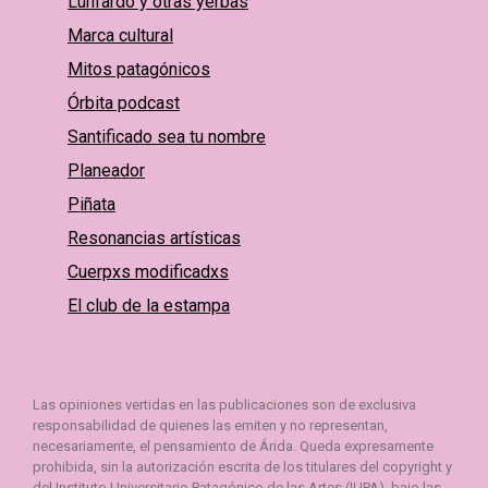
Lunfardo y otras yerbas
Marca cultural
Mitos patagónicos
Órbita podcast
Santificado sea tu nombre
Planeador
Piñata
Resonancias artísticas
Cuerpxs modificadxs
El club de la estampa
Las opiniones vertidas en las publicaciones son de exclusiva
responsabilidad de quienes las emiten y no representan,
necesariamente, el pensamiento de Árida. Queda expresamente
prohibida, sin la autorización escrita de los titulares del copyright y
del Instituto Universitario Patagónico de las Artes (IUPA), bajo las