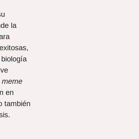
su
de la
ara
exitosas,
 biología
ive
l
meme
n en
ro también
esis.