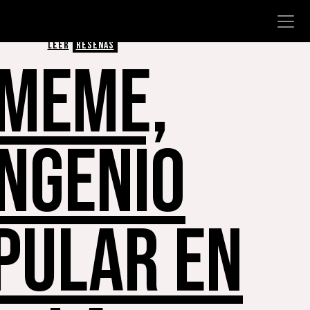
LEER
RESEÑAS
MEME,
INGENIO
PULAR EN