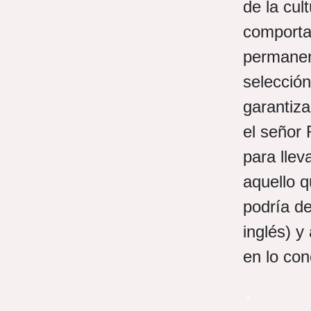
de la cul
comportam
permanen
selección
garantiza
el señor 
para llev
aquello q
podría d
inglés) y
en lo co
.