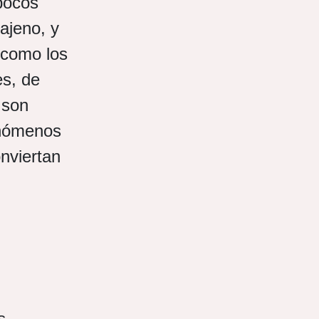
pocos
ajeno, y
 como los
s, de
 son
fenómenos
nviertan
s.