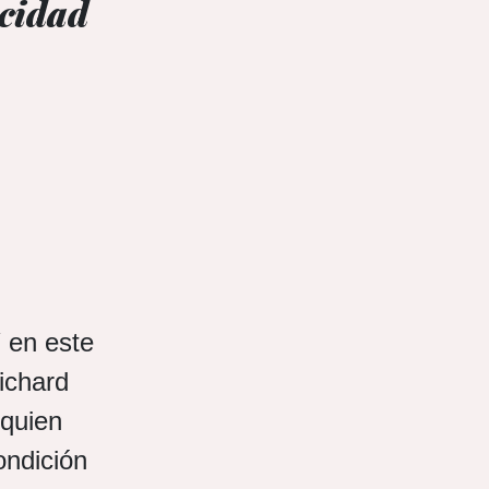
acidad
Y en este
ichard
 quien
ndición