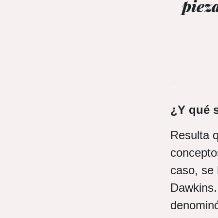
piez
.
¿Y qué 
Resulta 
conceptos
caso, se 
Dawkins. 
denominó