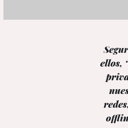
Segur
ellos,
priv
nues
redes
offli