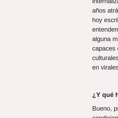
internali
años atrá
hoy escri
entendem
alguna m
capaces d
culturale
en virale
.
¿Y qué 
Bueno, pr
condicion