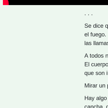
. . .
Se dice q
el fuego.
las llama
A todos 
El cuerpo
que son i
Mirar un 
Hay algo 
cancha, 