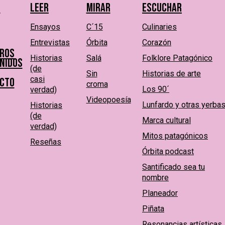
s
Leer
Mirar
Escuchar
Ensayos
C´15
Culinaries
Entrevistas
Órbita
Corazón
ros
Historias
Salá
Folklore Patagónico
nidos
(de
Sin
Historias de arte
casi
cto
croma
Los 90´
verdad)
Videopoesía
Lunfardo y otras yerba
Historias
(de
Marca cultural
verdad)
Mitos patagónicos
Reseñas
Órbita podcast
Santificado sea tu
nombre
Planeador
Piñata
Resonancias artísticas