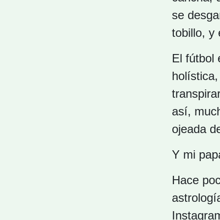
se desgar
tobillo, 
El fútbol
holística
transpira
así, much
ojeada d
Y mi papá
Hace poco
astrologí
Instagra