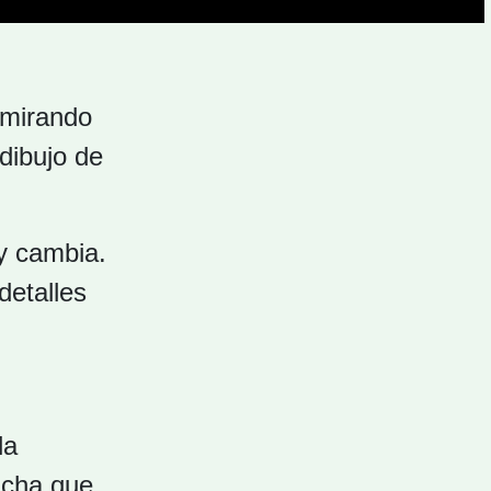
 mirando
 dibujo de
y cambia.
detalles
la
ncha que