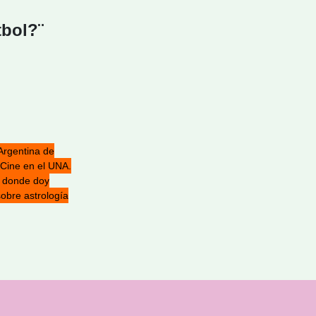
tbol?¨
Argentina de
 Cine en el UNA.
a donde doy
sobre astrología