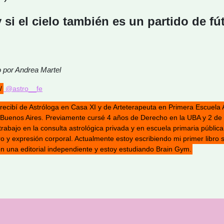
y si el cielo también es un partido de fú
o por Andrea Martel
/
@astro__fe
recibí de Astróloga en Casa XI y de Arteterapeuta en Primera Escuela 
n Buenos Aires. Previamente cursé 4 años de Derecho en la UBA y 2 de
trabajo en la consulta astrológica privada y en escuela primaria públic
tro y expresión corporal. Actualmente estoy escribiendo mi primer libro 
on una editorial independiente y estoy estudiando Brain Gym.