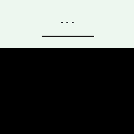
. . .