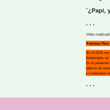
¨¿Papi, 
. . .
Video realizad
Felicitas Plos
En el 2015 me 
Arteterapia, e
En el presente 
talleres de tea
y creatividad c
. . .