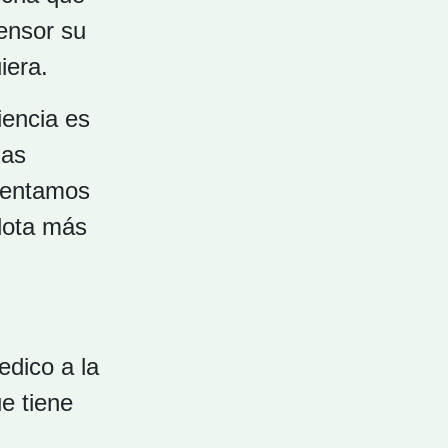
ensor su
iera.
iencia es
nas
nventamos
elota más
edico a la
ue tiene