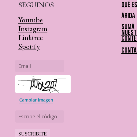
SEGUINOS
Qué e
Árida
Youtube
Sumá
Instagram
nuest
Linktree
conte
Spotify
Conta
Email
Cambiar imagen
Escribe el código