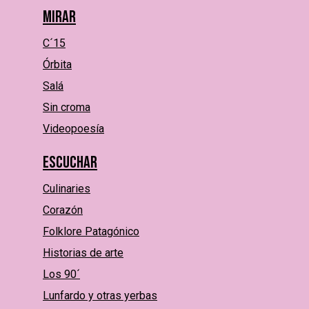
Mirar
C´15
Órbita
Salá
Sin croma
Videopoesía
Escuchar
Culinaries
Corazón
Folklore Patagónico
Historias de arte
Los 90´
Lunfardo y otras yerbas