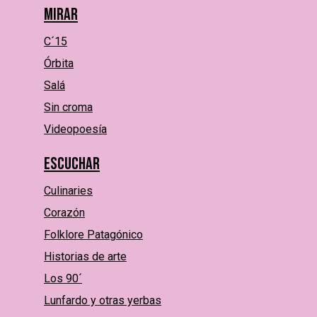
Mirar
C´15
Órbita
Salá
Sin croma
Videopoesía
Escuchar
Culinaries
Corazón
Folklore Patagónico
Historias de arte
Los 90´
Lunfardo y otras yerbas