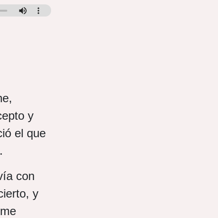
ne,
cepto y
ió el que
ó.
vía con
ierto, y
 me