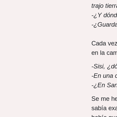
trajo tie
-¿Y dónd
-¿Guarda
Cada vez
en la cam
-Sisi, ¿d
-En una 
-¿En San
Se me hel
sabía ex