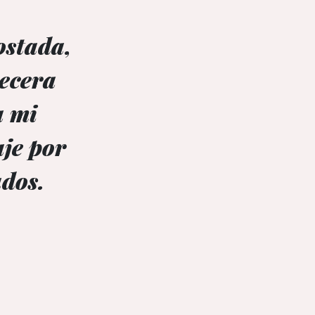
ostada,
becera
a mi
je por
ados.