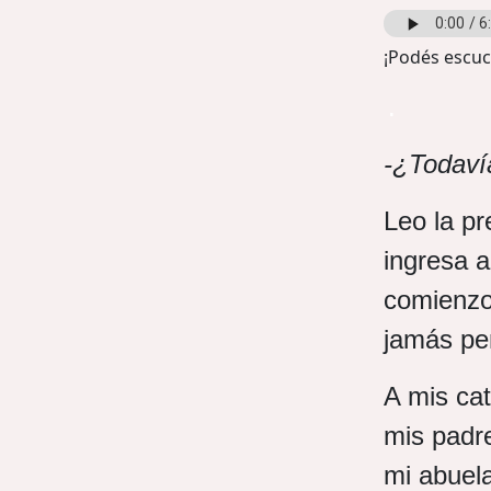
¡Podés escuch
.
-¿Todaví
Leo la pr
ingresa a
comienzo 
jamás pe
A mis cat
mis padr
mi abuel