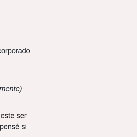
corporado
amente)
este ser
pensé si