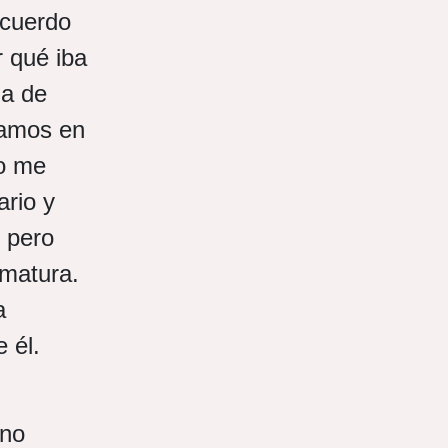
ecuerdo
r qué iba
da de
bamos en
so me
ario y
 pero
ematura.
a
 él.
 no