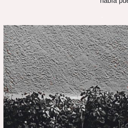
había pue
.