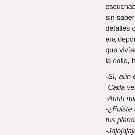
escuchaba
sin saber
detalles 
era depor
que viví
la calle,
-Sí, aún
-Cada ve
-Ahhh mi
-¿Fuiste 
tus plan
-Jajajaja