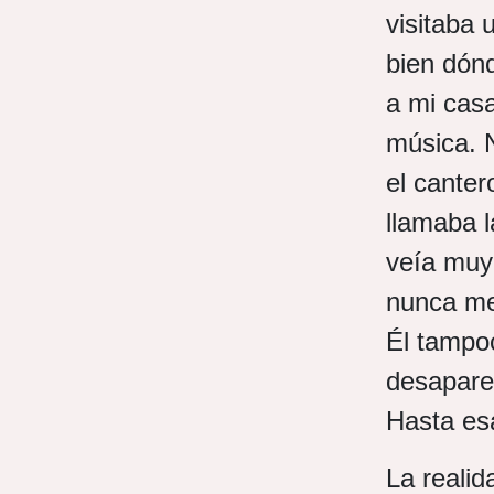
visitaba 
bien dónd
a mi cas
música. 
el canter
llamaba l
veía muy 
nunca me
Él tampo
desapare
Hasta es
La reali