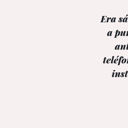
Era sá
a pu
ant
teléf
ins
.
.