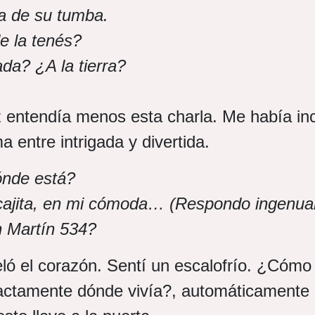
rra de su tumba.
e la tenés?
da? ¿A la tierra?
 entendía menos esta charla. Me había in
a entre intrigada y divertida.
ónde está?
cajita, en mi cómoda… (Respondo ingenu
 Martín 534?
ó el corazón. Sentí un escalofrío. ¿Cómo 
actamente dónde vivía?, automáticamente 