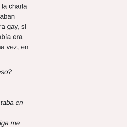
la charla
gaban
ra gay, si
abía era
a vez, en
eso?
staba en
miga me