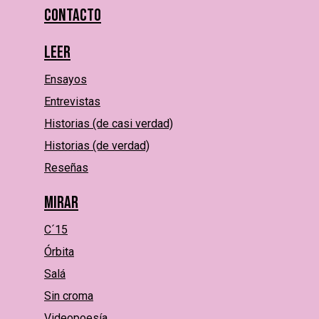
Contacto
Leer
Ensayos
Entrevistas
Historias (de casi verdad)
Historias (de verdad)
Reseñas
Mirar
C´15
Órbita
Salá
Sin croma
Videopoesía